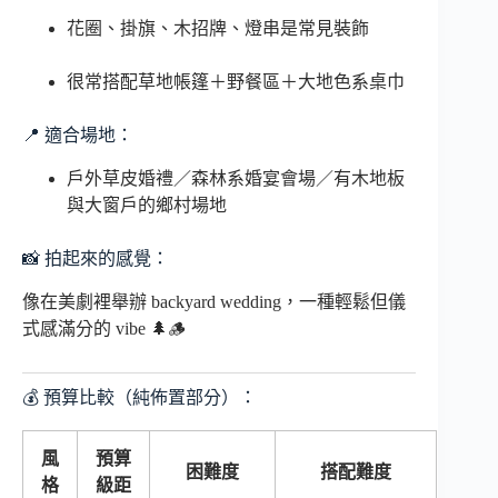
花圈、掛旗、木招牌、燈串是常見裝飾
很常搭配草地帳篷＋野餐區＋大地色系桌巾
📍 適合場地：
戶外草皮婚禮／森林系婚宴會場／有木地板
與大窗戶的鄉村場地
📸 拍起來的感覺：
像在美劇裡舉辦 backyard wedding，一種輕鬆但儀
式感滿分的 vibe 🌲🪵
💰 預算比較（純佈置部分）：
風
預算
困難度
搭配難度
格
級距