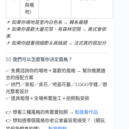
與場
地）
📌
如果你場地是室內白色系 → 韓系最穩
📌
如果你喜歡大量花草、有森林空間 → 美式會很
美
📌
如果你超重視細節＆高級感 → 法式真的很加分
🙋‍♀️ 我們可以怎麼幫你決定風格？
✅ 免費諮詢你的場地＋喜歡的風格 → 幫你推薦適
合的搭配方案
✅ 拱門／背板／桌花／地面花藝／LOGO字樣／燈
光整套設計
✅ 道具租借＋全場佈置施工＋拍照點安排
👉 想看三種風格的佈置實拍照 →
點我看作品
👉 想知道哪個風格你老公會最容易接受？（開玩
笑但我們真的懂）→
點我聊聊