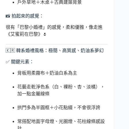
戶外草地＋木桌＋古典建築背景
📸 拍起來的感覺：
很有「巴黎小婚禮」的感覺，柔和優雅，像走進
《艾蜜莉在巴黎》🌷
🇰🇷 韓系婚禮風格：極簡、高質感、奶油系夢幻
✅ 關鍵元素：
背板用柔霧布＋奶油白系為主
花藝走乾淨色系（白、裸粉、杏、淡橘），
加一點金屬線條
拱門多為半圓框＋小花點綴，不會很浮誇
常搭配地面字母燈、光圈燈、花柱線條感設
計