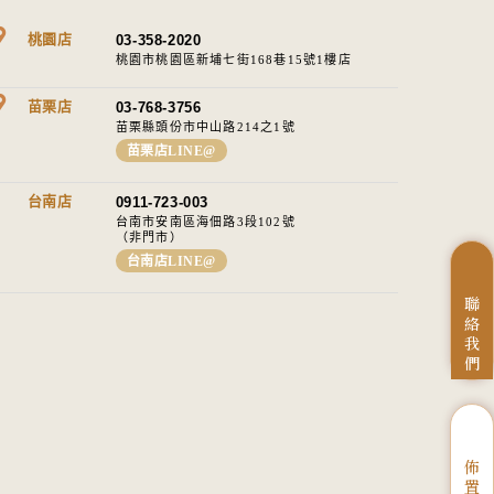
桃園店
03-358-2020
桃園市桃園區新埔七街168巷15號1樓店
苗栗店
03-768-3756
苗栗縣頭份市中山路214之1號​
苗栗店LINE@
台南店
0911-723-003
台南市安南區海佃路3段102號
（非門市）
台南店LINE@
聯
絡
我
們
佈
置