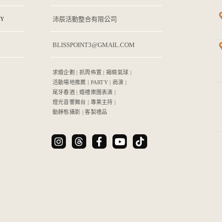
Y
沛辰活動整合有限公司
BLISSPOINT3@GMAIL.COM
求婚企劃 | 抓周佈置 | 揭曉氣球 |
活動場地推薦 | PARTY | 商演 |
尾牙春酒 | 婚禮樂團表演 |
燈光音響舞台 | 專業主持 |
動靜態攝影 | 客製禮品