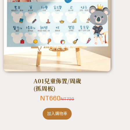
A01兒童佈置/周歲
(抓周板)
NT
660
NT
720
加入購物車