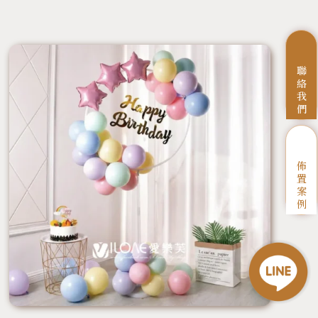
聯
絡
我
們
佈
置
案
例