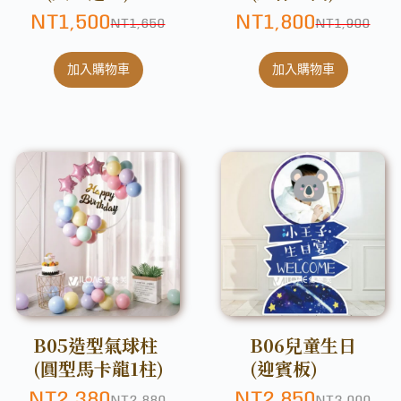
NT
1,500
NT
1,800
NT
1,650
NT
1,900
加入購物車
加入購物車
B05造型氣球柱
B06兒童生日
(圓型馬卡龍1柱)
(迎賓板)
NT
2,380
NT
2,850