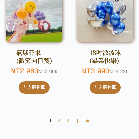
氣球花束
18吋波波球
(微笑向日葵)
(畢業快樂)
NT
2,980
NT
3,990
NT
3,000
NT
4,220
加入購物車
加入購物車
1
2
3
下一頁