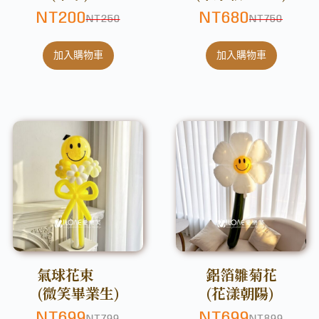
NT
200
NT
680
NT
250
NT
750
加入購物車
加入購物車
氣球花束
鋁箔雛菊花
(微笑畢業生)
(花漾朝陽)
NT
699
NT
699