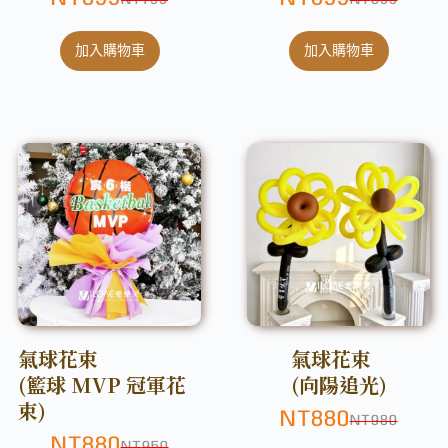
NT
799
NT
899
加入購物車
加入購物車
氣球花束
氣球花束
(籃球 MVP 冠軍花
(向陽追光)
束)
NT
880
NT
980
NT
880
NT
950