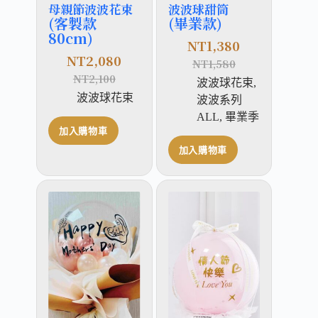
母親節波波花束
波波球甜筒
(客製款
(畢業款)
80cm)
NT
1,380
NT
2,080
NT
1,580
NT
2,100
波波球花束
,
波波球花束
波波系列
ALL
,
畢業季
加入購物車
加入購物車