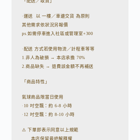
「配送／取貨」
·運送 以 一樓／車邊交貨 為原則
其他需求依狀況另報價
ps.如需停車進入社區或管理室+300
·配送 方式若使用物流／計程車等等
1.非人為破損 → 本店承擔 70%
2.商品缺失 → 退費該金額不再補送
「商品特性」
氣球商品限當日使用
·10 吋空飄：約 6-8 小時
·12 吋空飄：約 8-10 小時
⚠️ 下單即表示同意以上規範
本店保留最終解釋權