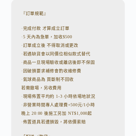
e
r
n
『訂單規範』
a
t
·完成付款 才算成立訂單
i
v
·5 天內為急單，加收$500
e
:
·訂單成立後 不得取消或更改
·若遇缺貨會以同價位相似款式替代
·商品一旦現場驗收或離店後即不保固
·因破損要求補修會酌收維修費
·氣球商品為 買斷制不回收
若需撤場，另收費用
·現場佈置平均約 1-3 小時依場地狀況
·非營業時間專人處理費+500元/1小時
晚上 20:00 後施工另加 NT$1,000起
·佈置道具若遭損毀，將依價索賠