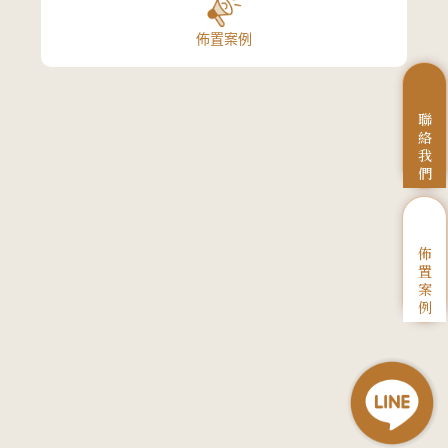
佈置案例
聯
絡
我
們
佈
置
案
例