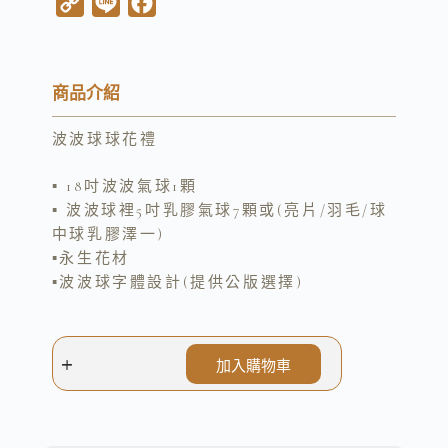
C
L
F
o
i
a
p
n
c
y
e
e
商品介紹
L
b
波波球球花禮
i
o
n
o
▪︎ 18吋波波氣球1顆
k
k
▪︎ 波波球裡5吋乳膠氣球7顆或(亮片/羽毛/球
中球乳膠澤一)
▪︎永生花材
▪︎波波球字體設計(提供公版選擇)
加入購物車
A
l
t