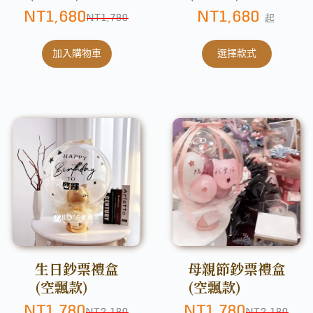
NT
1,680
NT
1,680
NT
1,780
起
加入購物車
選擇款式
生日鈔票禮盒
母親節鈔票禮盒
(空飄款)
(空飄款)
NT
1,780
NT
1,780
NT
2,180
NT
2,180