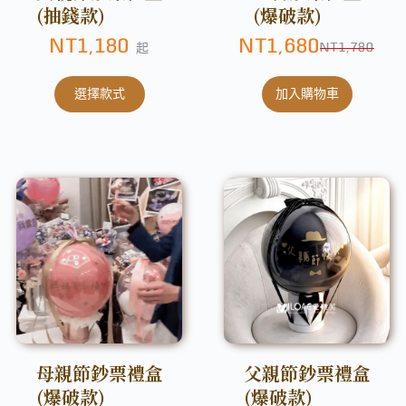
(抽錢款)
(爆破款)
NT
1,180
NT
1,680
NT
1,780
起
選擇款式
加入購物車
母親節鈔票禮盒
父親節鈔票禮盒
(爆破款)
(爆破款)