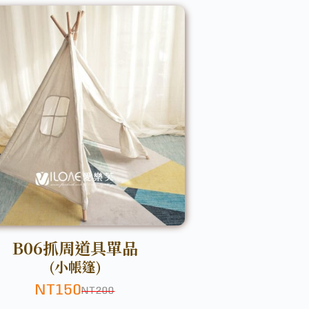
B06抓周道具單品
(小帳篷)
NT
150
NT
200