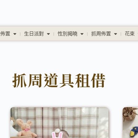
禮佈置
生日派對
性別揭曉
抓周佈置
花束
抓周道具租借