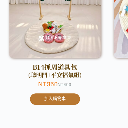
B14抓周道具包
(聰明門+平安福氣組)
NT
350
NT
400
加入購物車