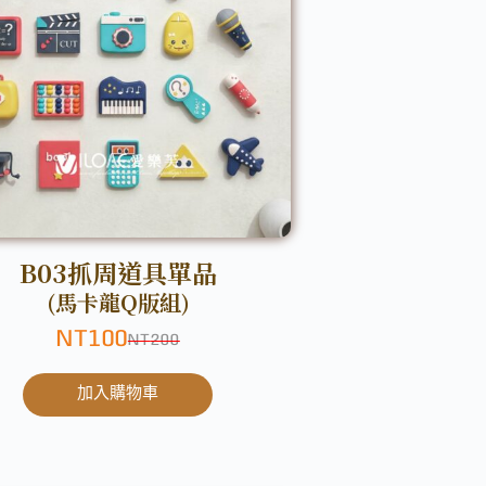
B03抓周道具單品
(馬卡龍Q版組)
NT
100
NT
200
加入購物車