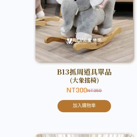
B13抓周道具單品
(大象搖椅)
NT
300
NT
350
加入購物車