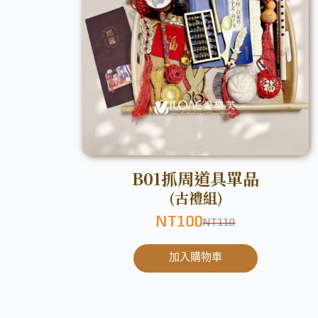
B01抓周道具單品
(古禮組)
NT
100
NT
110
加入購物車