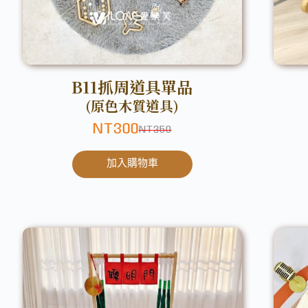
B11抓周道具單品
(原色木質道具)
NT
300
NT
350
加入購物車