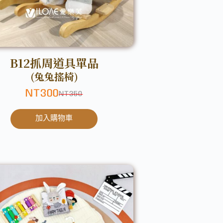
B12抓周道具單品
(兔兔搖椅)
NT
300
NT
350
加入購物車