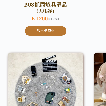
B08抓周道具單品
(大帳篷)
NT
200
NT
250
加入購物車