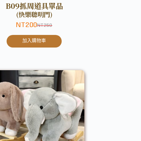
B09抓周道具單品
(快樂聰明門)
NT
200
NT
250
加入購物車