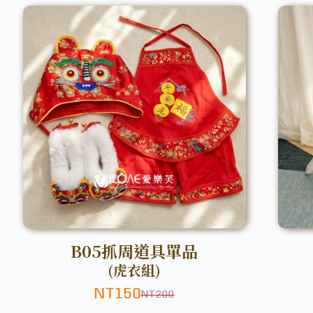
B05抓周道具單品
(虎衣組)
NT
150
NT
200