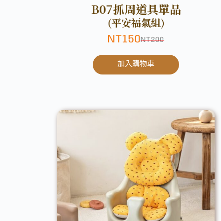
B07抓周道具單品
(平安福氣組)
NT
150
NT
200
加入購物車