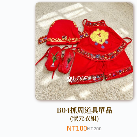
B04抓周道具單品
(狀元衣組)
NT
100
NT
200