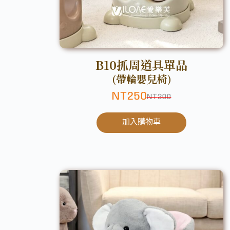
B10抓周道具單品
(帶輪嬰兒椅)
NT
250
NT
300
加入購物車