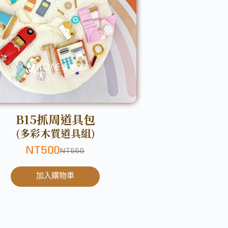
B15抓周道具包
(多彩木質道具組)
NT
500
NT
550
加入購物車