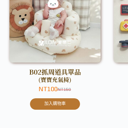
B02抓周道具單品
(寶寶充氣椅)
NT
100
NT
150
加入購物車