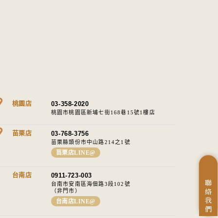
桃園店
03-358-2020
桃園市桃園區新埔七街168巷15號1樓店
苗栗店
03-768-3756
苗栗縣頭份市中山路214之1號​
苗栗店LINE@
台南店
0911-723-003
聯
台南市安南區海佃路3段102號
絡
（非門市）
我
台南店LINE@
們