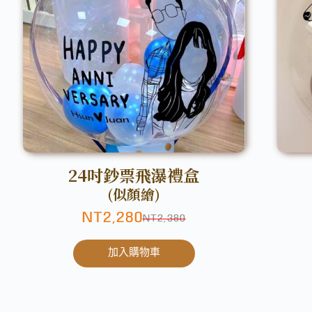
24吋鈔票飛瀑禮盒
(似顏繪)
NT
2,280
NT
2,380
加入購物車