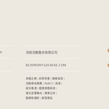
Y
沛辰活動整合有限公司
BLISSPOINT3@GMAIL.COM
求婚企劃 | 抓周佈置 | 揭曉氣球 |
活動場地推薦 | PARTY | 商演 |
尾牙春酒 | 婚禮樂團表演 |
燈光音響舞台 | 專業主持 |
動靜態攝影 | 客製禮品