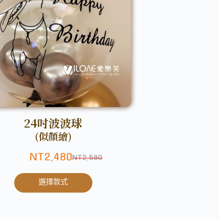
24吋波波球
(似顏繪)
會員
NT
2,480
NT
2,580
選擇款式