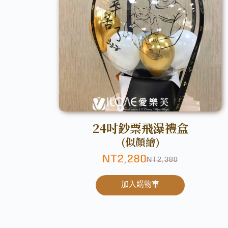
24吋鈔票飛瀑禮盒
(似顏繪)
NT
2,280
NT
2,380
加入購物車