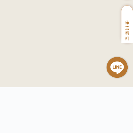
佈
置
案
例