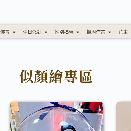
禮佈置
生日派對
性別揭曉
抓周佈置
花束
似顏繪專區