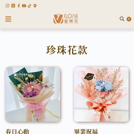
0
珍珠花款
春日心動
畢業祝福