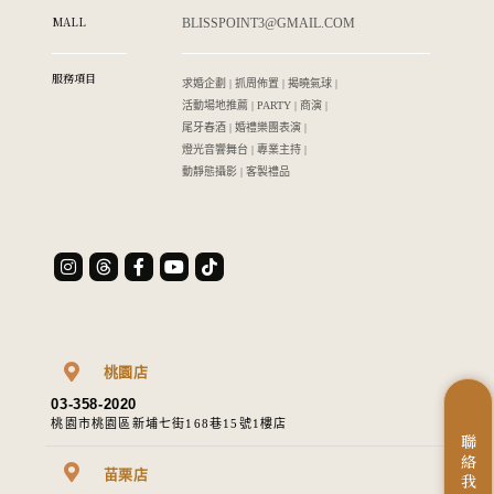
MALL
BLISSPOINT3@GMAIL.COM
服務項目
求婚企劃 | 抓周佈置 | 揭曉氣球 |
活動場地推薦 | PARTY | 商演 |
尾牙春酒 | 婚禮樂團表演 |
燈光音響舞台 | 專業主持 |
動靜態攝影 | 客製禮品
桃園店
03-358-2020
桃園市桃園區新埔七街168巷15號1樓店
聯
絡
苗栗店
我