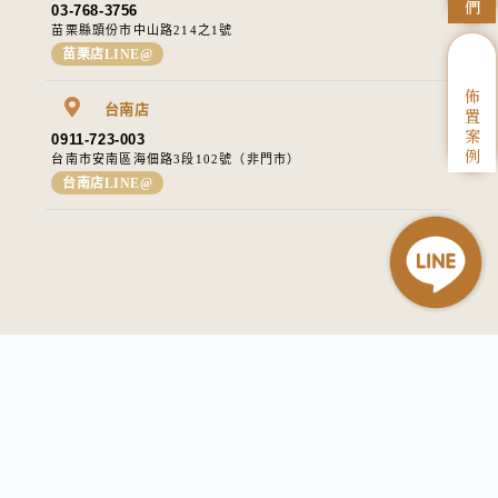
們
03-768-3756
苗栗縣頭份市中山路214之1號​
苗栗店LINE@
佈
台南店
置
案
0911-723-003
例
台南市安南區海佃路3段102號（非門市）
台南店LINE@
//
退換貨條款
隱私權條款
83309911
統一編號：
I Love 愛樂芙 © All rights reserved
WEB DESIGN：M45 UNIQUE