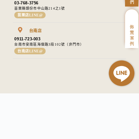
們
03-768-3756
苗栗縣頭份市中山路214之1號​
苗栗店LINE@
佈
台南店
置
案
0911-723-003
例
台南市安南區海佃路3段102號（非門市）
台南店LINE@
//
退換貨條款
隱私權條款
83309911
統一編號：
I Love 愛樂芙 © All rights reserved
WEB DESIGN：M45 UNIQUE