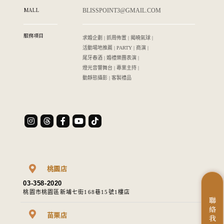
MALL
BLISSPOINT3@GMAIL.COM
服務項目
求婚企劃 | 抓周佈置 | 揭曉氣球 |
活動場地推薦 | PARTY | 商演 |
尾牙春酒 | 婚禮樂團表演 |
燈光音響舞台 | 專業主持 |
動靜態攝影 | 客製禮品
桃園店
03-358-2020
桃園市桃園區新埔七街168巷15號1樓店
聯
絡
苗栗店
我