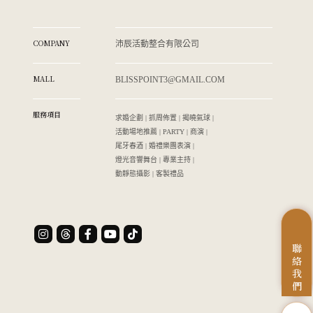
COMPANY
沛辰活動整合有限公司
MALL
BLISSPOINT3@GMAIL.COM
服務項目
求婚企劃 | 抓周佈置 | 揭曉氣球 |
活動場地推薦 | PARTY | 商演 |
尾牙春酒 | 婚禮樂團表演 |
燈光音響舞台 | 專業主持 |
動靜態攝影 | 客製禮品
聯
絡
我
們