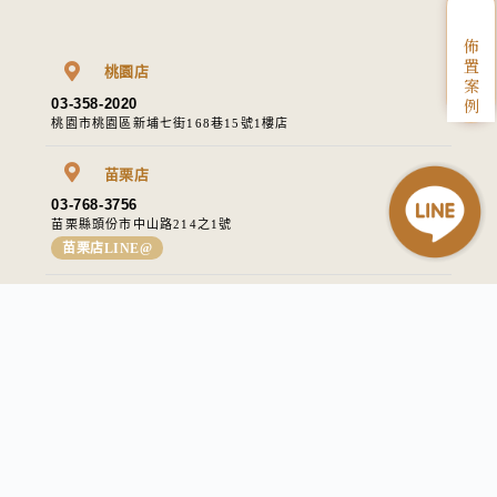
佈
置
桃園店
案
例
03-358-2020
桃園市桃園區新埔七街168巷15號1樓店
苗栗店
03-768-3756
苗栗縣頭份市中山路214之1號​
苗栗店LINE@
台南店
0911-723-003
台南市安南區海佃路3段102號（非門市）
台南店LINE@