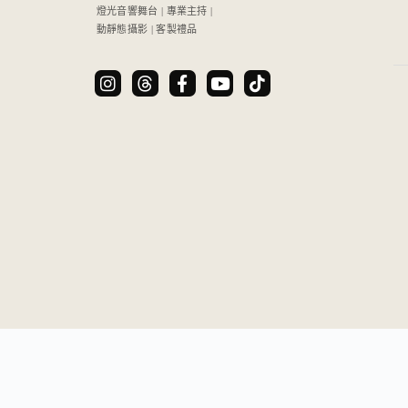
燈光音響舞台 | 專業主持 |
動靜態攝影 | 客製禮品