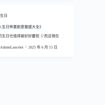
生日
人生日佈置創意靈感大全》
的生日也值得被好好慶祝 🎈而且現在
AdminLancelot
2025 年 6 月 15 日