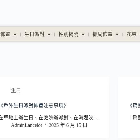
禮佈置
生日派對
性別揭曉
抓周佈置
花束
生日
《戶外生日派對佈置注意事項》
《驚
在草地上辦生日、在庭院辦派對、在海邊吹…
「驚
AdminLancelot
2025 年 6 月 15 日