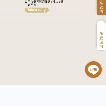
台南市安南區海佃路3段102號
絡
（非門市）
我
台南店LINE@
們
佈
置
案
例