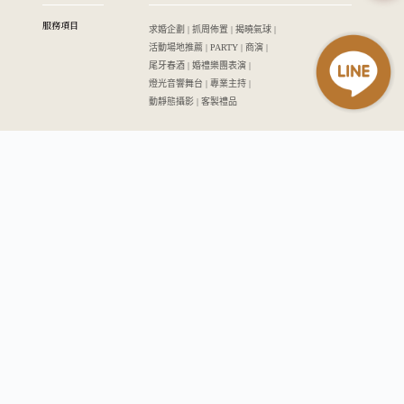
服務項目
求婚企劃 | 抓周佈置 | 揭曉氣球 |
活動場地推薦 | PARTY | 商演 |
尾牙春酒 | 婚禮樂團表演 |
燈光音響舞台 | 專業主持 |
動靜態攝影 | 客製禮品