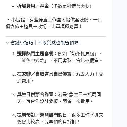
拆場費用／押金
（多數是租借會需要）
📌 小提醒：有些佈置工作室可提供套裝價，一口
價含佈＋道具＋收場，比單項還划算！
✨ 省錢小技巧｜不砍質感也能省預算！
選擇熱門主題套餐
：例如「奶茶抓周風」、
「紅色中式款」，不用客製，會比較便宜。
在家辦／自取道具自己佈置
：減去人力＋交
通費用。
與生日併辦合佈置
：若是1歲生日＋抓周同
天，可合佈設計背板、節省一次費用。
提前預訂／避開熱門假日
：很多工作室週末
價會比較高，提早預約有折扣！