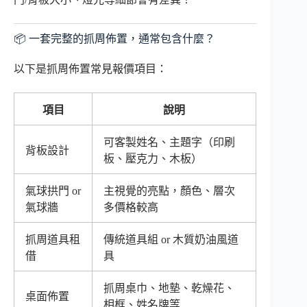
📦 一套完整的抓周佈置，通常包含什麼？
以下是抓周佈置常見報價項目：
項目
說明
可客製姓名、主題字（印刷
背板設計
板、壓克力、木板）
氣球拱門 or
主視覺的亮點，顏色、層次
氣球牆
多價格較高
抓周道具租
傳統道具組 or 木質奶油風道
借
具
抓周桌巾、地墊、乾燥花、
桌面佈置
相框、姓名牌等