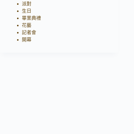
派對
生日
畢業典禮
花藝
記者會
開幕