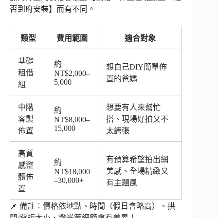
否到府安裝】而有不同。
類型
費用範圍
適合對象
基礎
約
想自己DIY簡單佈
租借
NT$2,000–
置的爸媽
5,000
組
中階
想要有人來幫忙
約
客製
搭、現場好拍又不
NT$8,000–
15,000
佈置
太誇張
高質
有預算希望拍出網
約
感整
美感、全場精緻又
NT$18,000
體佈
–30,000+
有主題風
置
📌 備註：價格依地點、時間（假日會略高）、拱
門/背板大小、燈光等細節會有差異！