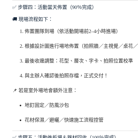
✅ 步驟四：活動當天佈置（90％完成）
🚚 現場流程如下：
佈置團隊到場（依活動開場前2–4小時進場）
根據設計圖進行場地佈置（拍照牆／主視覺／桌花／
最後收邊調整：花型、層次、字卡、拍照位置校準
與主辦人確認後拍照存檔，正式交付！
📌 若是室外場地會額外注意：
地釘固定／防風沙包
花材保濕／避曬／快速施工流程控管
✅ 步驟五：活動後拆場＆器材回收（100％完成）