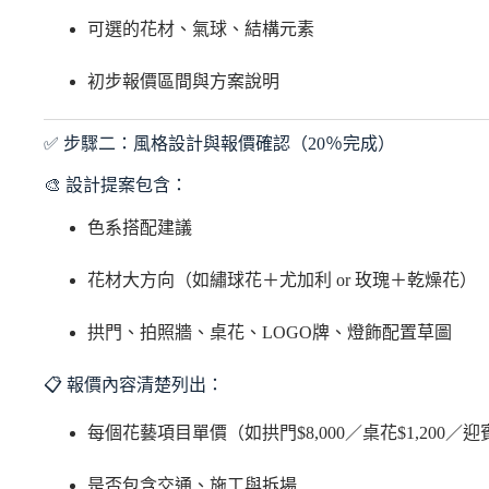
可選的花材、氣球、結構元素
初步報價區間與方案說明
✅ 步驟二：風格設計與報價確認（20％完成）
🎨 設計提案包含：
色系搭配建議
花材大方向（如繡球花＋尤加利 or 玫瑰＋乾燥花）
拱門、拍照牆、桌花、LOGO牌、燈飾配置草圖
📋 報價內容清楚列出：
每個花藝項目單價（如拱門$8,000／桌花$1,200／迎賓
是否包含交通、施工與拆場