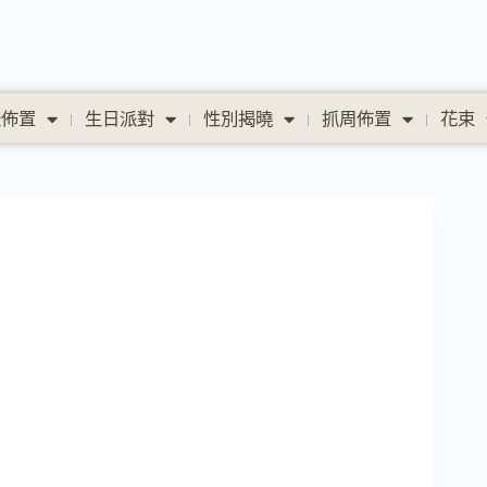
禮佈置
生日派對
性別揭曉
抓周佈置
花束