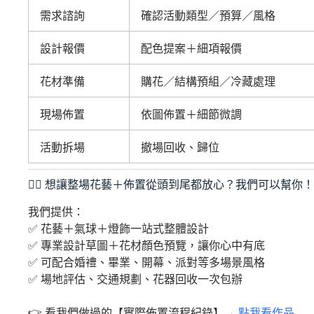
需求諮詢
確認活動類型／預算／風格
設計報價
配色提案＋細項報價
花材準備
購花／結構預組／冷藏處理
現場佈置
依圖佈置＋細節微調
活動拆場
撤場回收、歸位
🙋‍♀️ 想讓整場花藝＋佈置從頭到尾都放心？我們可以幫你！
我們提供：
✅ 花藝＋氣球＋燈飾一站式整體設計
✅ 專業設計草圖＋花材顏色預覽，讓你心中有底
✅ 可配合婚禮、畢業、開幕、派對等多場景風格
✅ 場地評估、交通規劃、花器回收一次包辦
👉 看我們做過的【實際佈置流程紀錄】→
點我看作品