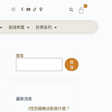
0
氣球佈置
鈔票系列
搜尋
搜
尋
最新消息
《性別揭曉派對是什麼？