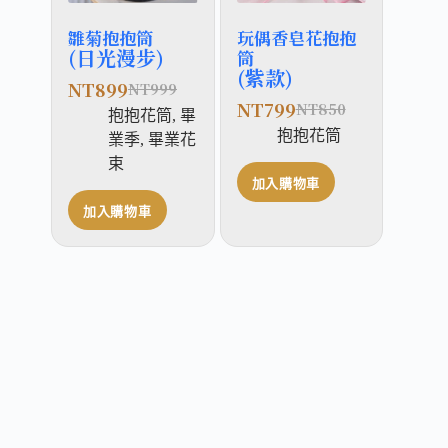
雛菊抱抱筒
玩偶香皂花抱抱
(日光漫步)
筒
(紫款)
NT
899
NT
999
NT
799
NT
850
抱抱花筒
,
畢
抱抱花筒
業季
,
畢業花
束
加入購物車
加入購物車