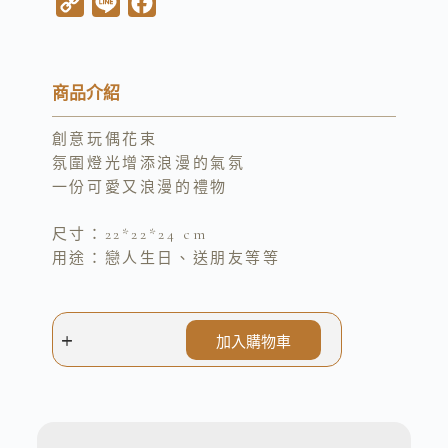
C
L
F
o
i
a
p
n
c
y
e
e
商品介紹
L
b
創意玩偶花束
i
o
氛圍燈光增添浪漫的氣氛
n
o
一份可愛又浪漫的禮物
k
k
尺寸：22*22*24 cm
用途：戀人生日、送朋友等等
加入購物車
A
l
t
e