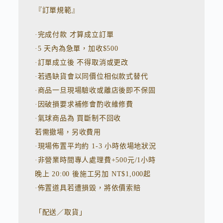
r
n
『訂單規範』
a
t
·完成付款 才算成立訂單
i
v
·5 天內為急單，加收$500
e
:
·訂單成立後 不得取消或更改
·若遇缺貨會以同價位相似款式替代
·商品一旦現場驗收或離店後即不保固
·因破損要求補修會酌收維修費
·氣球商品為 買斷制不回收
若需撤場，另收費用
·現場佈置平均約 1-3 小時依場地狀況
·非營業時間專人處理費+500元/1小時
晚上 20:00 後施工另加 NT$1,000起
·佈置道具若遭損毀，將依價索賠
「配送／取貨」