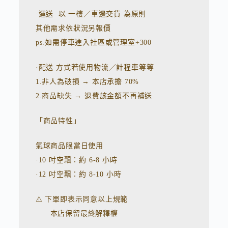
·運送 以 一樓／車邊交貨 為原則
其他需求依狀況另報價
ps.如需停車進入社區或管理室+300
·配送 方式若使用物流／計程車等等
1.非人為破損 → 本店承擔 70%
2.商品缺失 → 退費該金額不再補送
「商品特性」
氣球商品限當日使用
·10 吋空飄：約 6-8 小時
·12 吋空飄：約 8-10 小時
⚠️ 下單即表示同意以上規範
本店保留最終解釋權