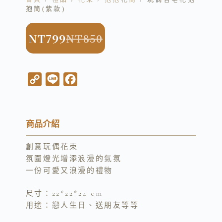
抱筒(紫款)
NT
799
NT
850
C
L
F
o
i
a
p
n
c
y
e
e
商品介紹
L
b
創意玩偶花束
i
o
氛圍燈光增添浪漫的氣氛
n
o
一份可愛又浪漫的禮物
k
k
尺寸：22*22*24 cm
用途：戀人生日、送朋友等等