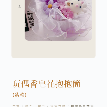
玩偶香皂花抱抱筒
(紫款)
首頁
/
禮品
/
花束
/
抱抱花筒
/ 玩偶香皂花抱