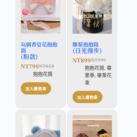
玩偶香皂花抱抱
雛菊抱抱筒
(日光漫步)
筒
(粉款)
NT
899
NT
999
NT
799
NT
850
抱抱花筒
,
畢
抱抱花筒
業季
,
畢業花
束
加入購物車
加入購物車