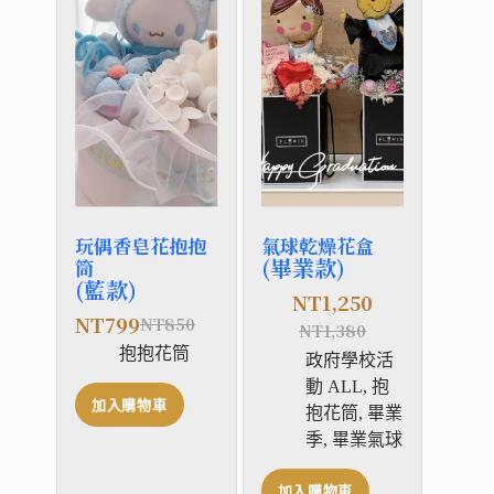
玩偶香皂花抱抱
氣球乾燥花盒
(畢業款)
筒
(藍款)
NT
1,250
NT
799
NT
850
NT
1,380
抱抱花筒
政府學校活
動 ALL
,
抱
加入購物車
抱花筒
,
畢業
季
,
畢業氣球
加入購物車