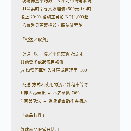
·現場佈置平均約 1-3 小時依場地狀況
·非營業時間專人處理費+500元/1小時
晚上 20:00 後施工另加 NT$1,000起
·佈置道具若遭損毀，將依價索賠
「配送／取貨」
·運送 以 一樓／車邊交貨 為原則
其他需求依狀況另報價
ps.如需停車進入社區或管理室+300
·配送 方式若使用物流／計程車等等
1.非人為破損 → 本店承擔 70%
2.商品缺失 → 退費該金額不再補送
「商品特性」
氣球商品限當日使用