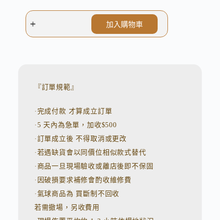
加入購物車
A
l
t
e
r
n
『訂單規範』
a
t
·完成付款 才算成立訂單
i
v
·5 天內為急單，加收$500
e
:
·訂單成立後 不得取消或更改
·若遇缺貨會以同價位相似款式替代
·商品一旦現場驗收或離店後即不保固
·因破損要求補修會酌收維修費
·氣球商品為 買斷制不回收
若需撤場，另收費用