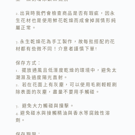
2.出貨時我們會檢查商品是否有瑕疵，因永
生花材也是使用鮮花乾燥而成會掉屑情形純
屬正常。
3.永生乾燥花為手工製作，故每批搭配的花
材都有些微不同！介意者謹慎下單!
保存方式：
1. 擺放通風且低溼度乾燥的環境中，避免太
潮濕及過度陽光直射。
2. 若在花面上有灰塵，可以使用毛刷輕輕刷
除表面的灰塵，盡量不要用手觸碰。
3. 避免大力觸碰與撞擊。
4.避免碰水與接觸精油與香水等腐蝕性溶
劑。
保存期限：