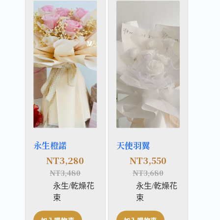
永生橙諾
天使羽翼
NT
3,280
NT
3,550
NT
3,480
NT
3,680
永生/乾燥花
永生/乾燥花
束
束