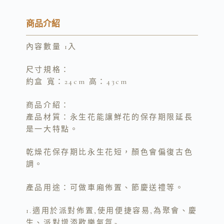
p
n
c
y
e
e
商品介紹
L
b
內容數量 1入
i
o
n
o
尺寸規格：
k
k
約盒 寬：24cm 高：43cm
商品介紹：
產品材質：永生花能讓鮮花的保存期限延長
是一大特點。
乾燥花保存期比永生花短，顏色會偏復古色
調。
產品用途：可做車廂佈置、節慶送禮等。
1.適用於派對佈置,使用便捷容易,為聚會、慶
生、派對增添歡樂氣氛~