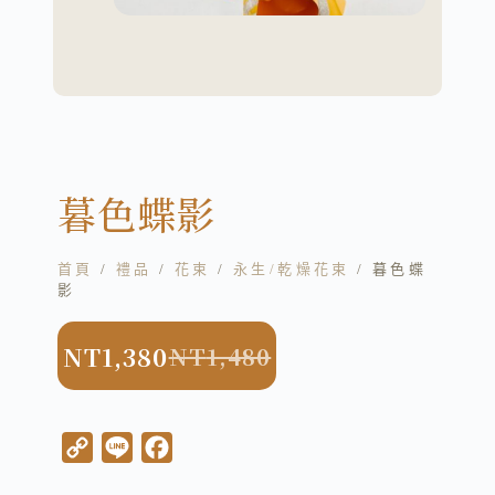
暮色蝶影
首頁
/
禮品
/
花束
/
永生/乾燥花束
/ 暮色蝶
影
NT
1,380
NT
1,480
C
L
F
o
i
a