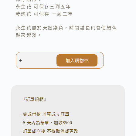
永生花 可保存三到五年
乾燥花 可保存 一到二年
永生花屬於天然染色，時間越長也會使顏色
越來越淡。
加入購物車
A
l
t
e
r
n
『訂單規範』
a
t
·完成付款 才算成立訂單
i
v
·5 天內為急單，加收$500
e
:
·訂單成立後 不得取消或更改