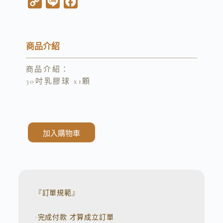
C
L
F
o
i
a
p
n
c
y
e
e
商品介紹
L
b
商品介紹：
i
o
30吋乳膠球 x1顆
n
o
k
k
加入購物車
A
l
t
e
r
n
『訂單規範』
a
t
·完成付款 才算成立訂單
i