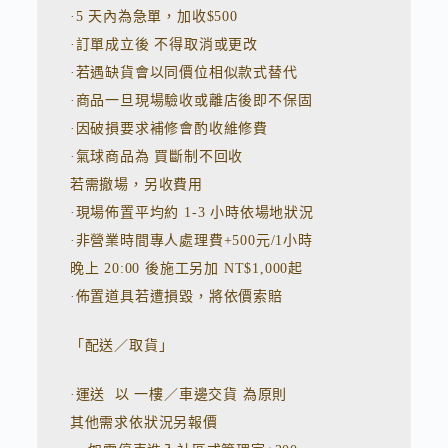
v
·5 天內為急單，加收$500
e
:
·訂單成立後 不得取消或更改
·若遇缺貨會以同價位相似款式替代
·商品一旦現場驗收或離店後即不保固
·因破損要求補修會酌收維修費
·氣球商品為 買斷制不回收
若需撤場，另收費用
·現場佈置平均約 1-3 小時依場地狀況
·非營業時間專人處理費+500元/1小時
晚上 20:00 後施工另加 NT$1,000起
·佈置道具若遭損毀，將依價索賠
「配送／取貨」
·運送 以 一樓／車邊交貨 為原則
其他需求依狀況另報價