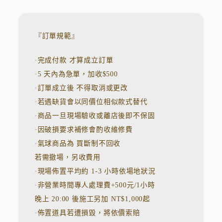
t
e
r
n
『訂單規範』
a
t
·完成付款 才算成立訂單
i
v
·5 天內為急單，加收$500
e
:
·訂單成立後 不得取消或更改
·若遇缺貨會以同價位相似款式替代
·商品一旦現場驗收或離店後即不保固
·因破損要求補修會酌收維修費
·氣球商品為 買斷制不回收
若需撤場，另收費用
·現場佈置平均約 1-3 小時依場地狀況
·非營業時間專人處理費+500元/1小時
晚上 20:00 後施工另加 NT$1,000起
·佈置道具若遭損毀，將依價索賠