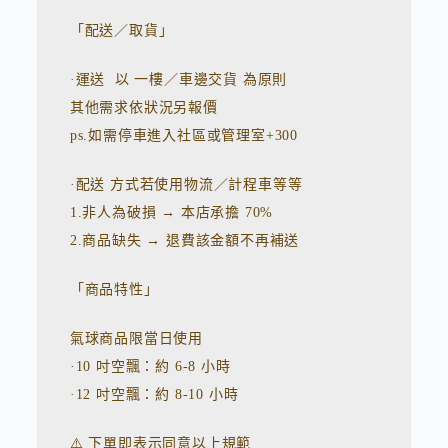
「配送／取貨」
·運送 以 一樓／車邊交貨 為原則
其他需求依狀況另報價
ps.如需停車進入社區或管理室+300
·配送 方式若使用物流／計程車等等
1.非人為破損 → 本店承擔 70%
2.商品缺失 → 退費該金額不再補送
「商品特性」
氣球商品限當日使用
·10 吋空飄：約 6-8 小時
·12 吋空飄：約 8-10 小時
⚠️ 下單即表示同意以上規範