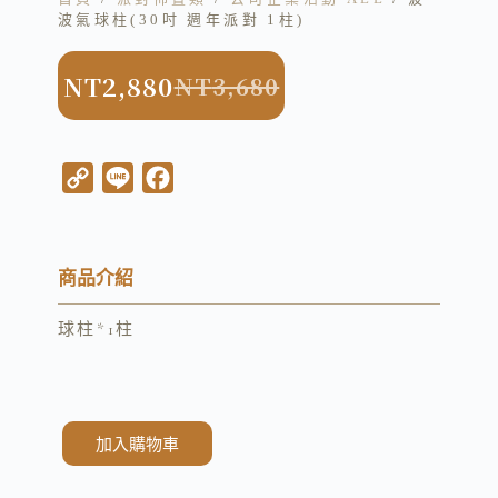
波氣球柱(30吋 週年派對 1柱)
NT
2,880
NT
3,680
C
L
F
o
i
a
p
n
c
y
e
e
商品介紹
L
b
球柱*1柱
i
o
n
o
k
k
加入購物車
A
l