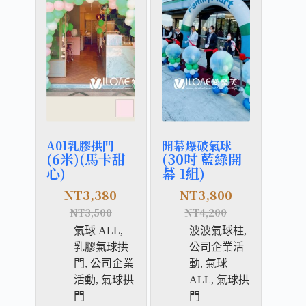
A01乳膠拱門
開幕爆破氣球
(6米)(馬卡甜
(30吋 藍綠開
心)
幕 1組)
NT
3,380
NT
3,800
NT
3,500
NT
4,200
氣球 ALL
,
波波氣球柱
,
乳膠氣球拱
公司企業活
門
,
公司企業
動
,
氣球
活動
,
氣球拱
ALL
,
氣球拱
門
門