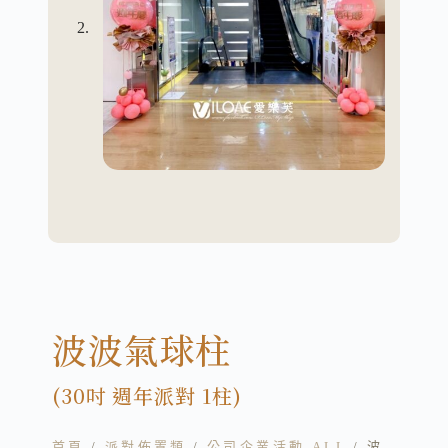
波波氣球柱
(30吋 週年派對 1柱)
首頁
/
派對佈置類
/
公司企業活動 ALL
/ 波