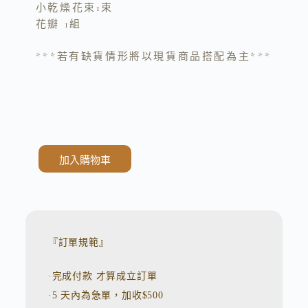
小乾燥花束1束
花瓣 1組
***若有缺貨情形將以現貨商品搭配為主***
加入購物車
A
l
t
e
r
n
『訂單規範』
a
t
·完成付款 才算成立訂單
i
v
·5 天內為急單，加收$500
e