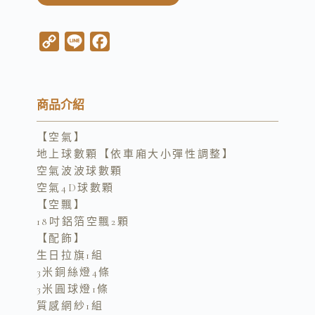
C
L
F
o
i
a
p
n
c
y
e
e
商品介紹
L
b
【空氣】
i
o
地上球數顆【依車廂大小彈性調整】
n
o
空氣波波球數顆
k
k
空氣4D球數顆
【空飄】
18吋鋁箔空飄2顆
【配飾】
生日拉旗1組
3米銅絲燈4條
3米圓球燈1條
質感網紗1組