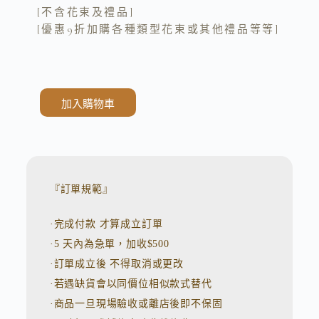
[不含花束及禮品]
[優惠9折加購各種類型花束或其他禮品等等]
加入購物車
A
l
t
e
r
n
『訂單規範』
a
t
·完成付款 才算成立訂單
i
v
·5 天內為急單，加收$500
e
:
·訂單成立後 不得取消或更改
·若遇缺貨會以同價位相似款式替代
·商品一旦現場驗收或離店後即不保固