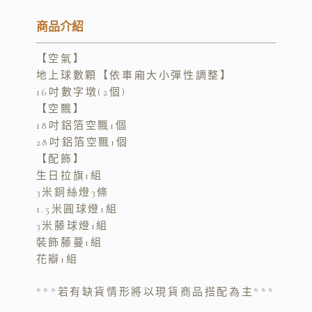
p
n
c
y
e
e
商品介紹
L
b
【空氣】
i
o
地上球數顆【依車廂大小彈性調整】
n
o
16吋數字墩(2個)
k
k
【空飄】
18吋鋁箔空飄1個
28吋鋁箔空飄1個
【配飾】
生日拉旗1組
3米銅絲燈3條
1.5米圓球燈1組
3米藤球燈1組
裝飾藤蔓1組
花瓣1組
***若有缺貨情形將以現貨商品搭配為主***