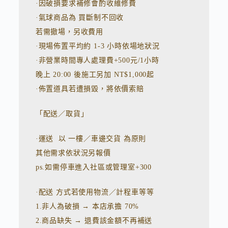
·因破損要求補修會酌收維修費
·氣球商品為 買斷制不回收
若需撤場，另收費用
·現場佈置平均約 1-3 小時依場地狀況
·非營業時間專人處理費+500元/1小時
晚上 20:00 後施工另加 NT$1,000起
·佈置道具若遭損毀，將依價索賠
「配送／取貨」
·運送 以 一樓／車邊交貨 為原則
其他需求依狀況另報價
ps.如需停車進入社區或管理室+300
·配送 方式若使用物流／計程車等等
1.非人為破損 → 本店承擔 70%
2.商品缺失 → 退費該金額不再補送