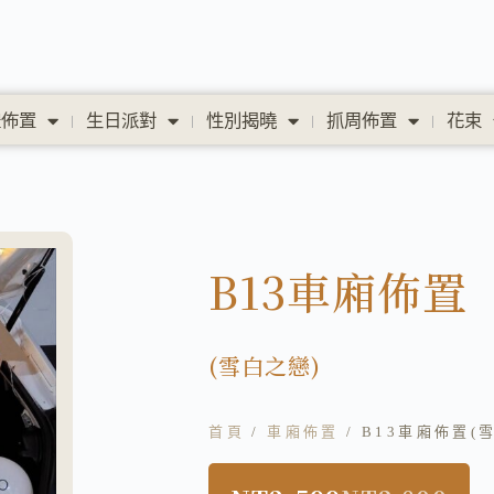
禮佈置
生日派對
性別揭曉
抓周佈置
花束
B13車廂佈置
(雪白之戀)
首頁
/
車廂佈置
/ B13車廂佈置(