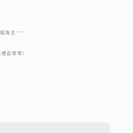
配為主***
他禮品等等]