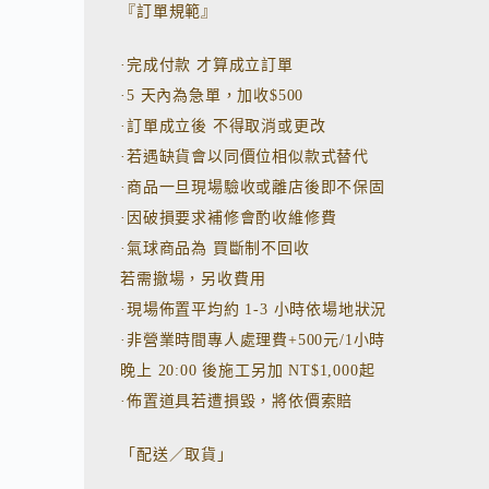
『訂單規範』
·完成付款 才算成立訂單
·5 天內為急單，加收$500
·訂單成立後 不得取消或更改
·若遇缺貨會以同價位相似款式替代
·商品一旦現場驗收或離店後即不保固
·因破損要求補修會酌收維修費
·氣球商品為 買斷制不回收
若需撤場，另收費用
·現場佈置平均約 1-3 小時依場地狀況
·非營業時間專人處理費+500元/1小時
晚上 20:00 後施工另加 NT$1,000起
·佈置道具若遭損毀，將依價索賠
「配送／取貨」