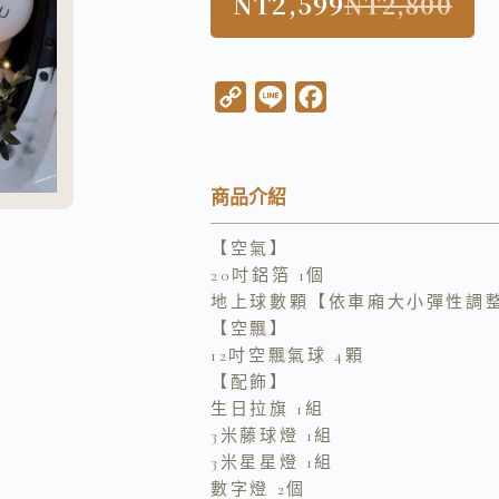
NT
2,599
NT
2,800
C
L
F
o
i
a
p
n
c
y
e
e
商品介紹
L
b
【空氣】
i
o
20吋鋁箔 1個
n
o
地上球數顆【依車廂大小彈性調
k
k
【空飄】
12吋空飄氣球 4顆
【配飾】
生日拉旗 1組
3米藤球燈 1組
3米星星燈 1組
數字燈 2個