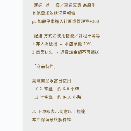
·運送 以 一樓／車邊交貨 為原則
其他需求依狀況另報價
ps.如需停車進入社區或管理室+300
·配送 方式若使用物流／計程車等等
1.非人為破損 → 本店承擔 70%
2.商品缺失 → 退費該金額不再補送
「商品特性」
氣球商品限當日使用
·10 吋空飄：約 6-8 小時
·12 吋空飄：約 8-10 小時
⚠️ 下單即表示同意以上規範
本店保留最終解釋權