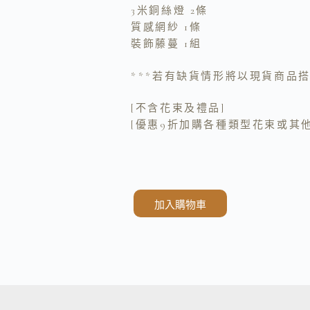
3米銅絲燈 2條
質感網紗 1條
裝飾藤蔓 1組
***若有缺貨情形將以現貨商品搭
[不含花束及禮品]
[優惠9折加購各種類型花束或其
加入購物車
A
l
t
e
r
n
a