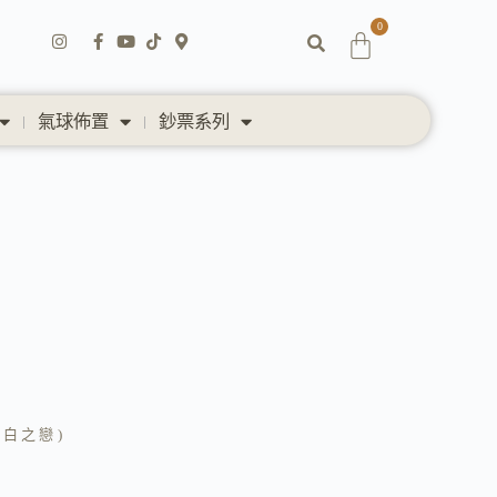
0
氣球佈置
鈔票系列
雪白之戀)