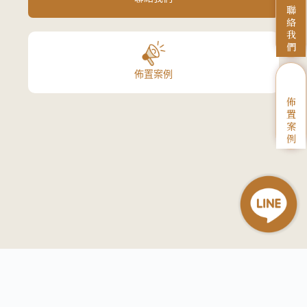
聯
絡
我
們
佈置案例
佈
置
案
例