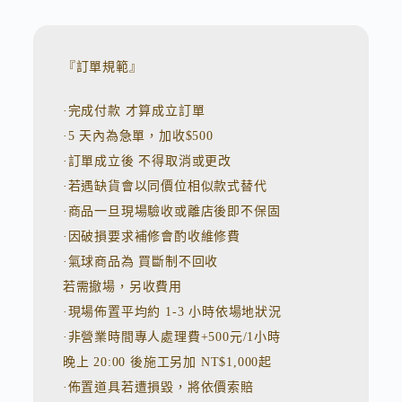
l
t
e
r
n
『訂單規範』
a
t
·完成付款 才算成立訂單
i
v
·5 天內為急單，加收$500
e
:
·訂單成立後 不得取消或更改
·若遇缺貨會以同價位相似款式替代
·商品一旦現場驗收或離店後即不保固
·因破損要求補修會酌收維修費
·氣球商品為 買斷制不回收
若需撤場，另收費用
·現場佈置平均約 1-3 小時依場地狀況
·非營業時間專人處理費+500元/1小時
晚上 20:00 後施工另加 NT$1,000起
·佈置道具若遭損毀，將依價索賠