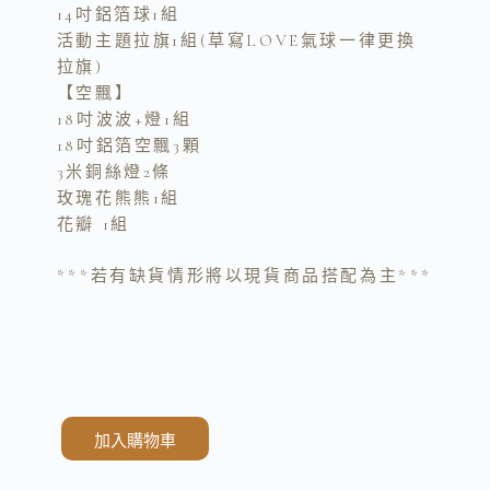
14吋鋁箔球1組
k
k
活動主題拉旗1組(草寫LOVE氣球一律更換
拉旗)
【空飄】
18吋波波+燈1組
18吋鋁箔空飄3顆
3米銅絲燈2條
玫瑰花熊熊1組
花瓣 1組
***若有缺貨情形將以現貨商品搭配為主***
加入購物車
A