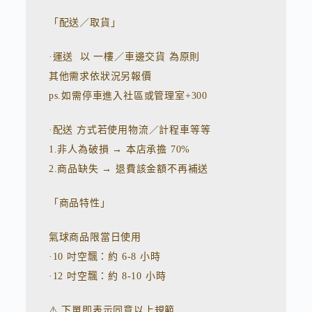
「配送／取貨」
·運送 以 一樓／車邊交貨 為原則
其他需求依狀況另報價
ps.如需停車進入社區或管理室+300
·配送 方式若使用物流／計程車等等
1.非人為破損 → 本店承擔 70%
2.商品缺失 → 退費該金額不再補送
「商品特性」
氣球商品限當日使用
·10 吋空飄：約 6-8 小時
·12 吋空飄：約 8-10 小時
⚠️ 下單即表示同意以上規範