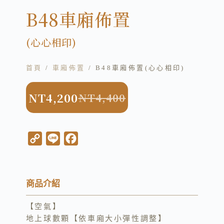
B48車廂佈置
(心心相印)
首頁
/
車廂佈置
/ B48車廂佈置(心心相印)
NT
4,200
NT
4,400
C
L
F
o
i
a
p
n
c
y
e
e
商品介紹
L
b
【空氣】
i
o
地上球數顆【依車廂大小彈性調整】
n
o