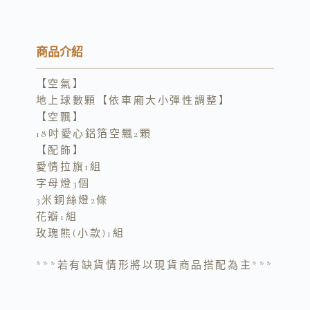
o
i
a
p
n
c
y
e
e
商品介紹
L
b
【空氣】
i
o
地上球數顆【依車廂大小彈性調整】
n
o
【空飄】
k
k
18吋愛心鋁箔空飄2顆
【配飾】
愛情拉旗1組
字母燈3個
3米銅絲燈2條
花瓣1組
玫瑰熊(小款)1組
***若有缺貨情形將以現貨商品搭配為主***