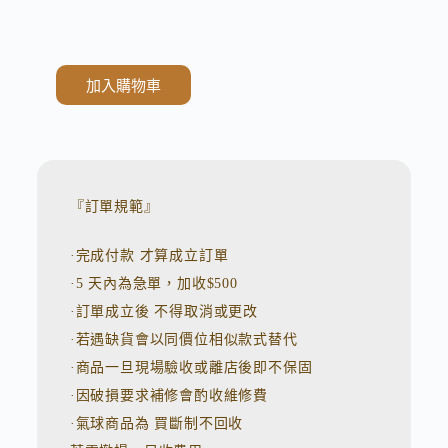
加入購物車
A
l
t
e
r
n
『訂單規範』
a
t
·完成付款 才算成立訂單
i
v
·5 天內為急單，加收$500
e
:
·訂單成立後 不得取消或更改
·若遇缺貨會以同價位相似款式替代
·商品一旦現場驗收或離店後即不保固
·因破損要求補修會酌收維修費
·氣球商品為 買斷制不回收