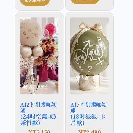
A12 性別揭曉氣
A17 性別揭曉氣
球
球
(24吋空氣-奶
(18吋波波-卡
茶柱款)
片款)
NT
2,150
NT
2,480