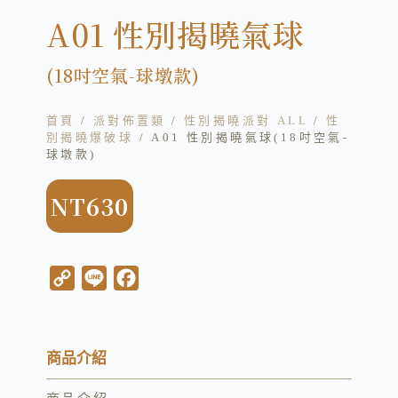
A01 性別揭曉氣球
(18吋空氣-球墩款)
首頁
/
派對佈置類
/
性別揭曉派對 ALL
/
性
別揭曉爆破球
/ A01 性別揭曉氣球(18吋空氣-
球墩款)
NT
630
C
L
F
o
i
a
p
n
c
y
e
e
商品介紹
L
b