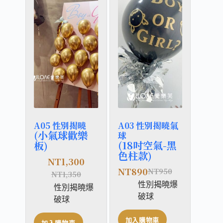
A05 性別揭曉
A03 性別揭曉氣
(小氣球歡樂
球
(18吋空氣-黑
板)
色柱款)
NT
1,300
NT
890
NT
950
NT
1,350
性別揭曉爆
性別揭曉爆
破球
破球
加入購物車
加入購物車