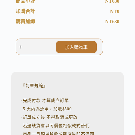
商品小計
NT
630
加購合計
NT
0
購買加總
NT
630
加入購物車
A
l
t
e
r
n
『訂單規範』
a
t
·完成付款 才算成立訂單
i
v
·5 天內為急單，加收$500
e
:
·訂單成立後 不得取消或更改
·若遇缺貨會以同價位相似款式替代
·商品一旦現場驗收或離店後即不保固