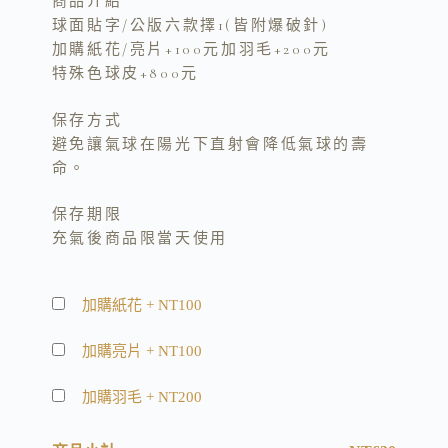
商品介紹
i
o
球面貼字/公版六款擇1(皆附爆破針)
n
o
加購紙花/亮片+100元加羽毛+200元
k
k
特殊色球皮+800元
保存方式
避免讓氣球在陽光下直射會降低氣球的壽
命。
保存期限
充氣後商品限當天使用
加購紙花
+
NT100
加購亮片
+
NT100
加購羽毛
+
NT200