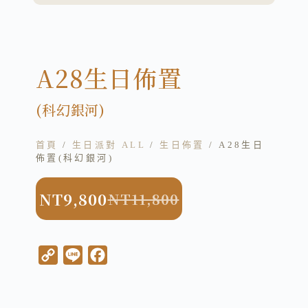
A28生日佈置
(科幻銀河)
首頁
/
生日派對 ALL
/
生日佈置
/ A28生日
佈置(科幻銀河)
NT
9,800
NT
11,800
C
L
F
o
i
a
p
n
c