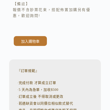
【備註】
報價不含鈔票花束，搭配佈置加購另有優
惠，歡迎詢問!
加入購物車
A
l
t
e
r
n
『訂單規範』
a
t
·完成付款 才算成立訂單
i
v
·5 天內為急單，加收$500
e
:
·訂單成立後 不得取消或更改
·若遇缺貨會以同價位相似款式替代