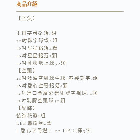
y
e
e
商品介紹
L
b
【空氣】
i
o
n
o
生日字母鋁箔1組
k
k
30吋數字球墩2組
18吋星星鋁箔4顆
10吋星星鋁箔2顆
10吋乳膠地上球50顆
【空飄】
24吋波波空飄球中球+客製刻字1組
18吋愛心空飄鋁箔5顆
12吋進口金屬彩繪乳膠空飄球10顆
12吋乳膠空飄球30顆
【配飾】
裝飾花瓣1組
LED蠟燭燈2盒
I 愛心字母燈U or HBD(擇3字)