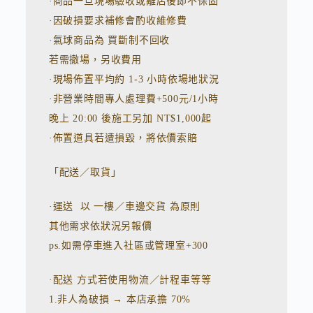
·商品一旦現場驗收或離店後即不保固
·因破損要求補修會酌收維修費
·氣球商品為 買斷制不回收
若需撤場，另收費用
·現場佈置平均約 1-3 小時依場地狀況
·非營業時間專人處理費+500元/1小時
晚上 20:00 後施工另加 NT$1,000起
·佈置道具若遭損毀，將依價索賠
「配送／取貨」
·運送 以 一樓／車邊交貨 為原則
其他需求依狀況另報價
ps.如需停車進入社區或管理室+300
·配送 方式若使用物流／計程車等等
1.非人為破損 → 本店承擔 70%