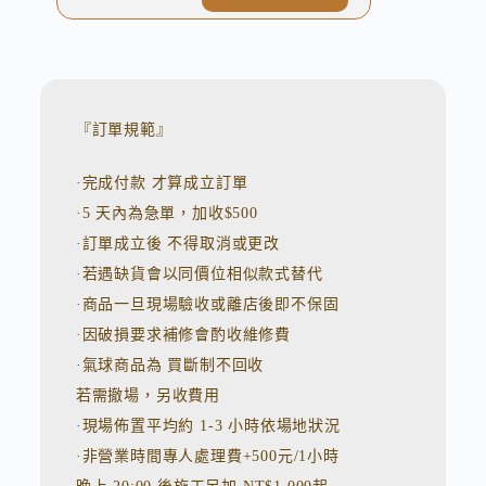
A
l
t
e
r
n
『訂單規範』
a
t
·完成付款 才算成立訂單
i
v
·5 天內為急單，加收$500
e
:
·訂單成立後 不得取消或更改
·若遇缺貨會以同價位相似款式替代
·商品一旦現場驗收或離店後即不保固
·因破損要求補修會酌收維修費
·氣球商品為 買斷制不回收
若需撤場，另收費用
·現場佈置平均約 1-3 小時依場地狀況
·非營業時間專人處理費+500元/1小時