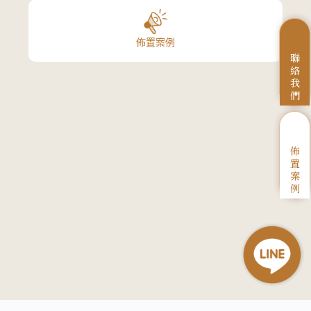
佈置案例
聯
絡
我
們
佈
置
案
例