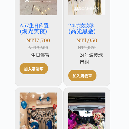
A57生日佈置
24吋波波球
(燭光美夜)
(高光黑金)
NT
17,700
NT
1,950
NT
19,600
NT
2,070
生日佈置
24吋波波球
串組
加入購物車
加入購物車