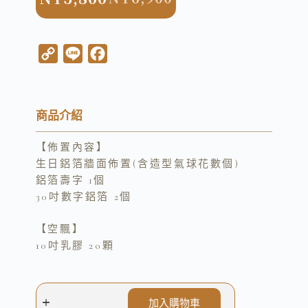
C
L
F
o
i
a
p
n
c
y
e
e
商品介紹
L
b
【佈置內容】
i
o
生日鋁箔牆面佈置(含造型氣球花數個)
n
o
鋁箔壽字 1個
k
k
30吋數字鋁箔 2個
【空飄】
10吋乳膠 20顆
加入購物車