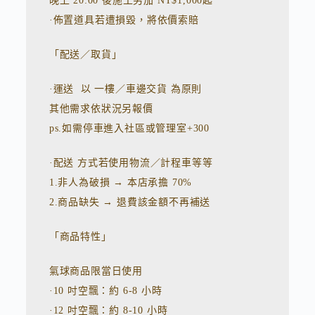
晚上 20:00 後施工另加 NT$1,000起
·佈置道具若遭損毀，將依價索賠
「配送／取貨」
·運送 以 一樓／車邊交貨 為原則
其他需求依狀況另報價
ps.如需停車進入社區或管理室+300
·配送 方式若使用物流／計程車等等
1.非人為破損 → 本店承擔 70%
2.商品缺失 → 退費該金額不再補送
「商品特性」
氣球商品限當日使用
·10 吋空飄：約 6-8 小時
·12 吋空飄：約 8-10 小時