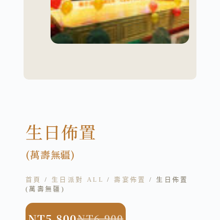
生日佈置
(萬壽無疆)
首頁
/
生日派對 ALL
/
壽宴佈置
/ 生日佈置
(萬壽無疆)
NT
5,800
NT
6,900