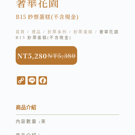
奢華花園
B15 鈔票蛋糕(不含現金)
首頁
/
禮品
/
鈔票系列
/
鈔票蛋糕
/ 奢華花園
B15 鈔票蛋糕(不含現金)
NT
5,280
NT
5,380
C
L
F
o
i
a
p
n
c
y
e
e
商品介紹
L
b
內容數量 1束
i
o
n
o