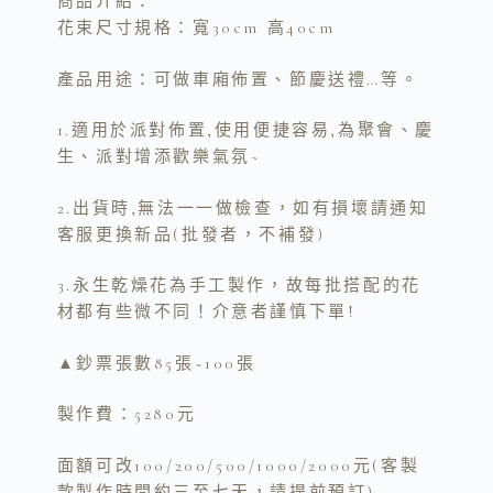
商品介紹：
k
k
花束尺寸規格：寬30cm 高40cm
產品用途：可做車廂佈置、節慶送禮…等。
1.適用於派對佈置,使用便捷容易,為聚會、慶
生、派對增添歡樂氣氛~
2.出貨時,無法一一做檢查，如有損壞請通知
客服更換新品(批發者，不補發)
3.永生乾燥花為手工製作，故每批搭配的花
材都有些微不同！介意者謹慎下單!
▲鈔票張數85張~100張
製作費：5280元
面額可改100/200/500/1000/2000元(客製
款製作時間約三至七天，請提前預訂)