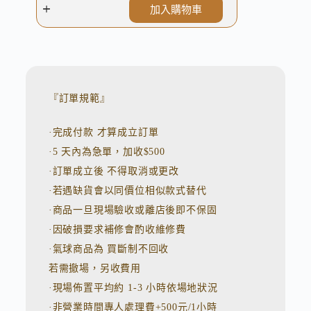
加入購物車
A
l
t
e
r
n
『訂單規範』
a
t
·完成付款 才算成立訂單
i
v
·5 天內為急單，加收$500
e
:
·訂單成立後 不得取消或更改
·若遇缺貨會以同價位相似款式替代
·商品一旦現場驗收或離店後即不保固
·因破損要求補修會酌收維修費
·氣球商品為 買斷制不回收
若需撤場，另收費用
·現場佈置平均約 1-3 小時依場地狀況
·非營業時間專人處理費+500元/1小時