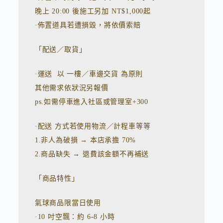
晚上 20:00 後施工另加 NT$1,000起
·佈置道具若遭損毀，將依價索賠
「配送／取貨」
·運送 以 一樓／車邊交貨 為原則
其他需求依狀況另報價
ps.如需停車進入社區或管理室+300
·配送 方式若使用物流／計程車等等
1.非人為破損 → 本店承擔 70%
2.商品缺失 → 退費該金額不再補送
「商品特性」
氣球商品限當日使用
·10 吋空飄：約 6-8 小時