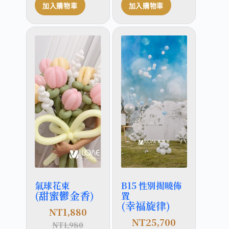
加入購物車
加入購物車
氣球花束
B15 性別揭曉佈
(甜蜜鬱金香)
置
(幸福旋律)
NT
1,880
NT
25,700
NT
1,980