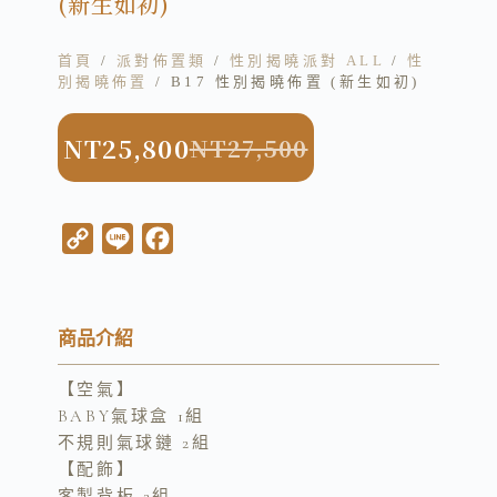
(新生如初)
首頁
/
派對佈置類
/
性別揭曉派對 ALL
/
性
別揭曉佈置
/ B17 性別揭曉佈置 (新生如初)
NT
25,800
NT
27,500
C
L
F
o
i
a
p
n
c
y
e
e
商品介紹
L
b
【空氣】
i
o
BABY氣球盒 1組
n
o
不規則氣球鏈 2組
k
k
【配飾】
客製背板 2組