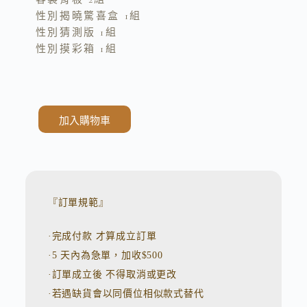
性別揭曉驚喜盒 1組
性別猜測版 1組
性別摸彩箱 1組
加入購物車
A
l
t
e
r
n
『訂單規範』
a
t
·完成付款 才算成立訂單
i
v
·5 天內為急單，加收$500
e
:
·訂單成立後 不得取消或更改
·若遇缺貨會以同價位相似款式替代