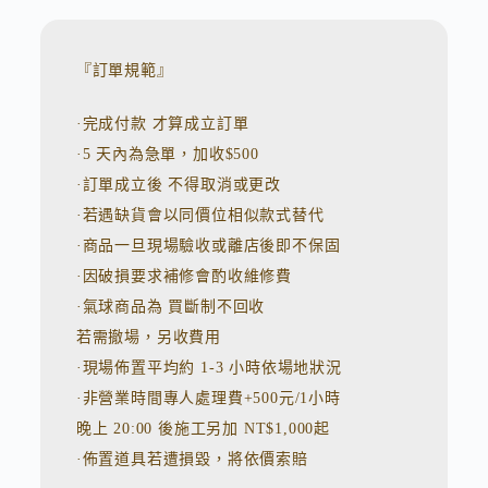
t
e
r
n
『訂單規範』
a
t
·完成付款 才算成立訂單
i
v
·5 天內為急單，加收$500
e
:
·訂單成立後 不得取消或更改
·若遇缺貨會以同價位相似款式替代
·商品一旦現場驗收或離店後即不保固
·因破損要求補修會酌收維修費
·氣球商品為 買斷制不回收
若需撤場，另收費用
·現場佈置平均約 1-3 小時依場地狀況
·非營業時間專人處理費+500元/1小時
晚上 20:00 後施工另加 NT$1,000起
·佈置道具若遭損毀，將依價索賠