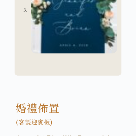
婚禮佈置
(客製迎賓板)