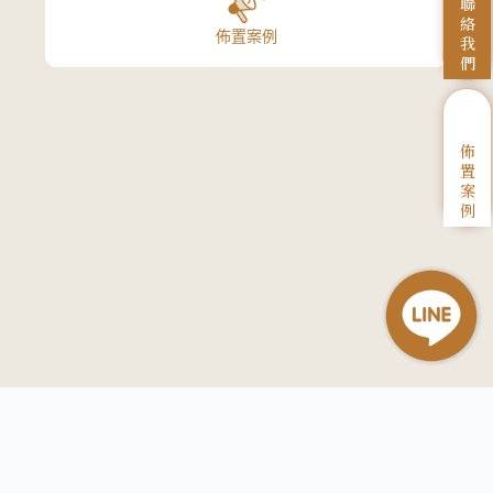
聯
絡
佈置案例
我
們
佈
置
案
例