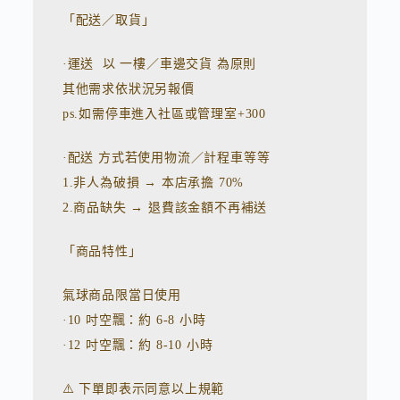
「配送／取貨」
·運送 以 一樓／車邊交貨 為原則
其他需求依狀況另報價
ps.如需停車進入社區或管理室+300
·配送 方式若使用物流／計程車等等
1.非人為破損 → 本店承擔 70%
2.商品缺失 → 退費該金額不再補送
「商品特性」
氣球商品限當日使用
·10 吋空飄：約 6-8 小時
·12 吋空飄：約 8-10 小時
⚠️ 下單即表示同意以上規範