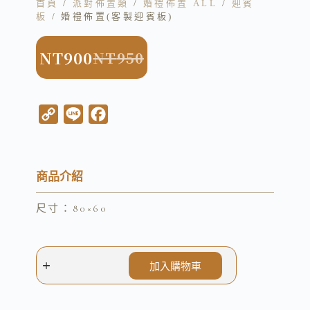
首頁
/
派對佈置類
/
婚禮佈置 ALL
/
迎賓
板
/ 婚禮佈置(客製迎賓板)
NT
900
NT
950
C
L
F
o
i
a
p
n
c
y
e
e
商品介紹
L
b
尺寸：80×60
i
o
n
o
k
k
加入購物車
A
l