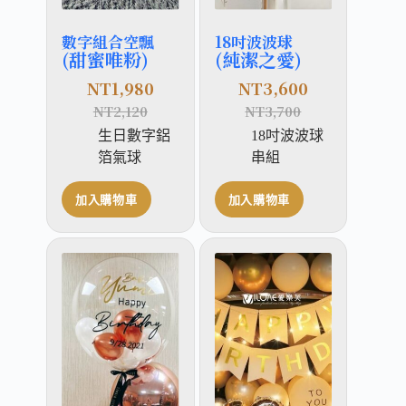
數字組合空飄
18吋波波球
(甜蜜唯粉)
(純潔之愛)
NT
1,980
NT
3,600
NT
2,120
NT
3,700
生日數字鋁
18吋波波球
箔氣球
串組
加入購物車
加入購物車