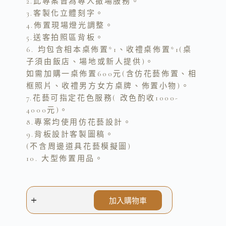
2.此專案皆為專人撤場服務。
3.客製化立體刻字。
4.佈置現場燈光調整。
5.送客拍照區背板。
6. 均包含相本桌佈置*1、收禮桌佈置*1(桌
子須由飯店、場地或新人提供)。
如需加購一桌佈置600元(含仿花藝佈置、相
框照片、收禮男方女方桌牌、佈置小物)。
7.花藝可指定花色服務( 改色酌收1000-
4000元)。
8.專案均使用仿花藝設計。
9.背板設計客製圖稿。
(不含周邊道具花藝模擬圖)
10. 大型佈置用品。
加入購物車
A