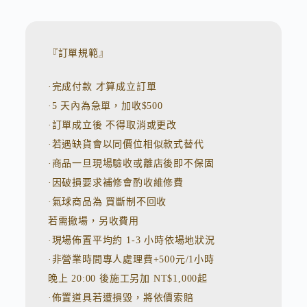
l
t
e
r
n
『訂單規範』
a
t
·完成付款 才算成立訂單
i
v
·5 天內為急單，加收$500
e
:
·訂單成立後 不得取消或更改
·若遇缺貨會以同價位相似款式替代
·商品一旦現場驗收或離店後即不保固
·因破損要求補修會酌收維修費
·氣球商品為 買斷制不回收
若需撤場，另收費用
·現場佈置平均約 1-3 小時依場地狀況
·非營業時間專人處理費+500元/1小時
晚上 20:00 後施工另加 NT$1,000起
·佈置道具若遭損毀，將依價索賠