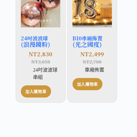
24吋波波球
B10車廂佈置
(浪漫鏡粉)
(光之國度)
NT
2,830
NT
2,499
NT
3,050
NT
2,700
24吋波波球
車廂佈置
串組
加入購物車
加入購物車