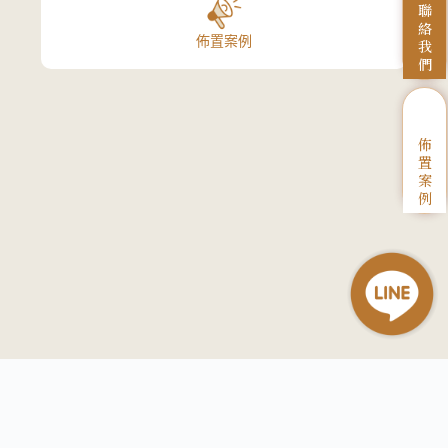
聯
絡
佈置案例
我
們
佈
置
案
例