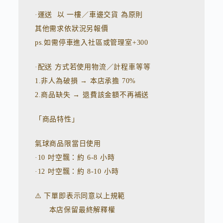
·運送 以 一樓／車邊交貨 為原則
其他需求依狀況另報價
ps.如需停車進入社區或管理室+300
·配送 方式若使用物流／計程車等等
1.非人為破損 → 本店承擔 70%
2.商品缺失 → 退費該金額不再補送
「商品特性」
氣球商品限當日使用
·10 吋空飄：約 6-8 小時
·12 吋空飄：約 8-10 小時
⚠️ 下單即表示同意以上規範
本店保留最終解釋權