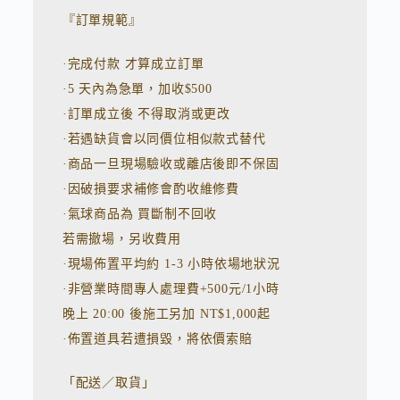
r
n
『訂單規範』
a
t
·完成付款 才算成立訂單
i
v
·5 天內為急單，加收$500
e
:
·訂單成立後 不得取消或更改
·若遇缺貨會以同價位相似款式替代
·商品一旦現場驗收或離店後即不保固
·因破損要求補修會酌收維修費
·氣球商品為 買斷制不回收
若需撤場，另收費用
·現場佈置平均約 1-3 小時依場地狀況
·非營業時間專人處理費+500元/1小時
晚上 20:00 後施工另加 NT$1,000起
·佈置道具若遭損毀，將依價索賠
「配送／取貨」