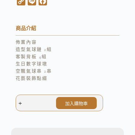
C
L
F
o
i
a
p
n
c
y
e
e
商品介紹
L
b
佈置內容
i
o
造型氣球鏈 2組
n
o
客製背板 4組
k
k
生日數字球墩
空飄氣球串 2串
花藝裝飾點綴
加入購物車
A
l
t
e